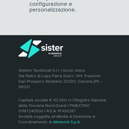
configurazione e
personalizzazione.
Sistemi Territoriali S.r.l. | Socio Unico
Via Pietro di Lupo Parra Sud n. 144, Frazione
San Prospero Stradario 20200, Cascina (PI) –
56021
Capitale sociale € 42.000 i.v | Registro Imprese
della Toscana Nord-Ovest | PIVA/CFISC
01187240500 | R.E.A. PI-106287
Società soggetta all’attività di Direzione e
Coordinamento di
AlmavivA S.p.A.