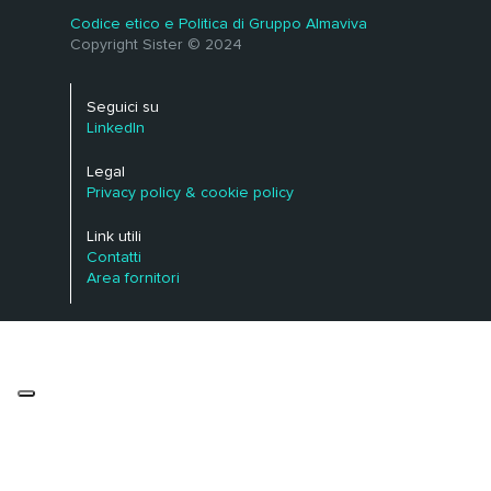
Codice etico e Politica di Gruppo Almaviva
Copyright Sister © 2024
Seguici su
LinkedIn
Legal
Privacy policy & cookie policy
Link utili
Contatti
Area fornitori
Le tue preferenze relative alla privacy
Informativa sulla raccolta