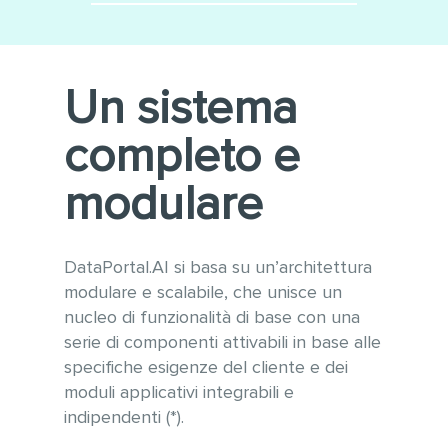
Minimizza le integrazioni
Utilizzo di tecnologie
software
moderne e sempre
aggiornate alle ultime versioni
Conforme alle linee guida
Un sistema
WCAG 2.1 per l’accessibilità e
OWASP per la sicurezza
completo e
informatica
Gestione ottimizzata di grandi
modulare
quantità di dati e tabelle
anche con vari milioni di
record
DataPortal.AI si basa su un’architettura
modulare e scalabile, che unisce un
nucleo di funzionalità di base con una
serie di componenti attivabili in base alle
specifiche esigenze del cliente e dei
moduli applicativi integrabili e
indipendenti (*).