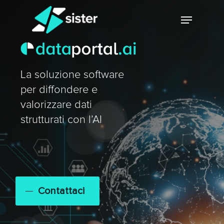
Skip
Menu
to
main
Close
content
Menu
La soluzione software
per diffondere e
valorizzare dati
strutturati con l’AI
Contattaci