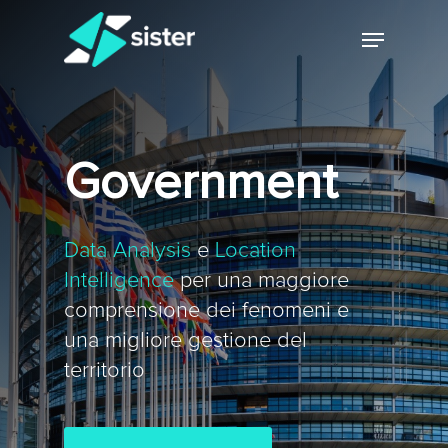
Skip
Menu
to
main
Close
content
Menu
Government
Data Analysis
e
Location
Intelligence
per una maggiore
comprensione dei fenomeni e
una migliore gestione del
territorio