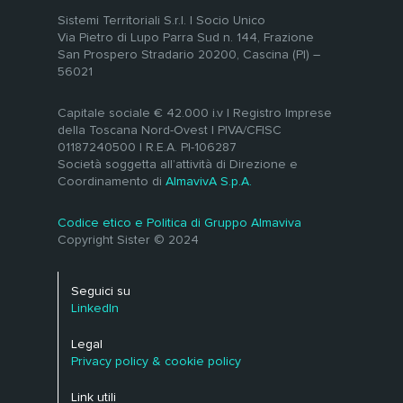
Sistemi Territoriali S.r.l. | Socio Unico
Via Pietro di Lupo Parra Sud n. 144, Frazione
San Prospero Stradario 20200, Cascina (PI) –
56021
Capitale sociale € 42.000 i.v | Registro Imprese
della Toscana Nord-Ovest | PIVA/CFISC
01187240500 | R.E.A. PI-106287
Società soggetta all’attività di Direzione e
Coordinamento di
AlmavivA S.p.A.
Codice etico e Politica di Gruppo Almaviva
Copyright Sister © 2024
Seguici su
LinkedIn
Legal
Privacy policy & cookie policy
Link utili