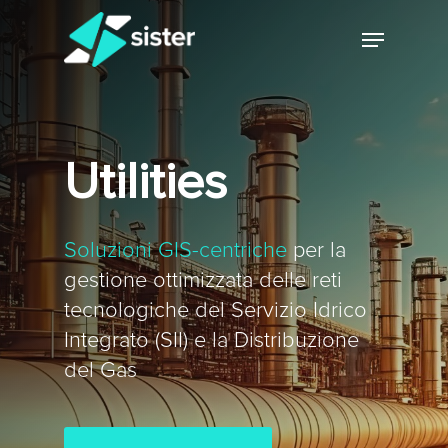
Skip
Menu
to
main
Close
content
Menu
Utilities
Soluzioni GIS-centriche
per la
gestione ottimizzata delle reti
tecnologiche del Servizio Idrico
Integrato (SII) e la Distribuzione
del Gas