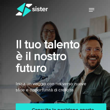
Skip
Menu
to
main
Close
content
Menu
Il tuo talento
è il nostro
futuro
Inizia un viaggio con noi verso nuove
sfide e opportunità di crescita