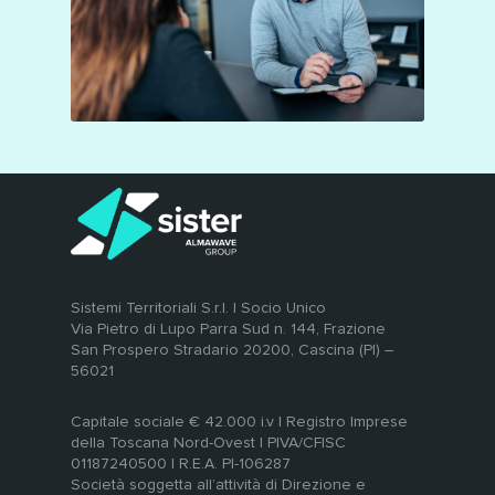
Sistemi Territoriali S.r.l. | Socio Unico
Via Pietro di Lupo Parra Sud n. 144, Frazione
San Prospero Stradario 20200, Cascina (PI) –
56021
Capitale sociale € 42.000 i.v | Registro Imprese
della Toscana Nord-Ovest | PIVA/CFISC
01187240500 | R.E.A. PI-106287
Società soggetta all’attività di Direzione e