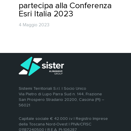
partecipa alla Conferenza
Esri Italia 2023
4 Maggio 2023
Sistemi Territoriali S.r.l. | Socio Unico
Via Pietro di Lupo Parra Sud n. 144, Frazione
San Prospero Stradario 20200, Cascina (PI) –
56021
Capitale sociale € 42.000 i.v | Registro Imprese
della Toscana Nord-Ovest | PIVA/CFISC
01187240500 | R.E.A. PI-106287