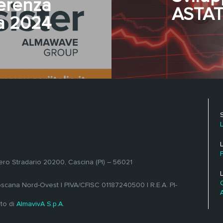
erenza
ASTAT
ia 2024
ero Stradario 20200, Cascina (PI) – 56021
L
Toscana Nord-Ovest | PIVA/CFISC 01187240500 | R.E.A. PI-
nto di
AlmavivA S.p.A.