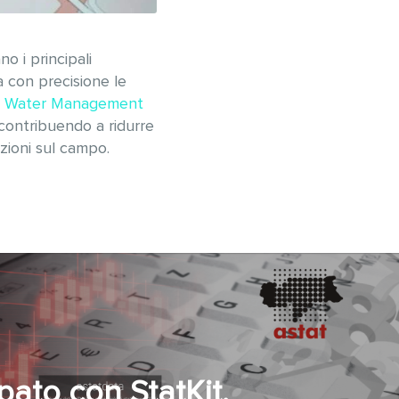
o i principali
ca con precisione le
 Water Management
, contribuendo a ridurre
azioni sul campo.
pato con StatKit,