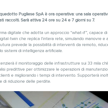
quedotto Pugliese SpA è ora operativa: una sala operativ
dati raccolti. Sarà attiva 24 ore su 24 e 7 giorni su 7.
rma digitale che adotta un approccio “what-if”, capace di
igital-twin che replica l’intera rete, simulando manovre e 
futura prevede la possibilità di interventi da remoto, riduc
sistemi di intelligenza artificiale.
ierà il monitoraggio delle infrastrutture sui 33 mila chilo
isi predittive per ottimizzare le operazioni di manutenzion
clienti e migliorando i tempi di intervento. Supporterà inolt
e di riduzione delle perdite.