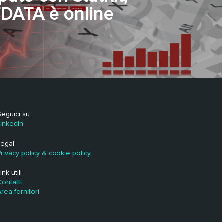
DATA è online
Seguici su
LinkedIn
Legal
Privacy policy & cookie policy
ink utili
Contatti
Area fornitori