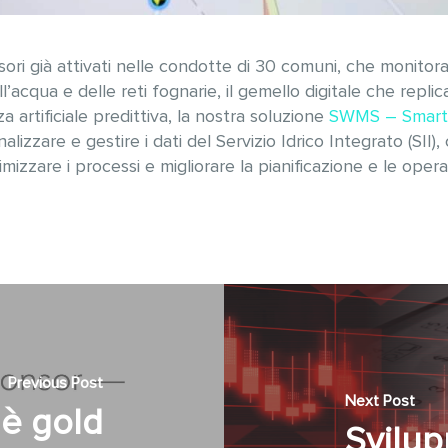
nsori già attivati nelle condotte di 30 comuni, che monitoran
ll’acqua e delle reti fognarie, il gemello digitale che repli
a artificiale predittiva, la nostra soluzione
SWMS – Smart
alizzare e gestire i dati del Servizio Idrico Integrato (SII)
imizzare i processi e migliorare la pianificazione e le oper
Previous Post
Next Post
i è gold
Svilup