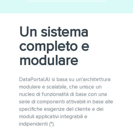
Minimizza le integrazioni
Utilizzo di tecnologie
software
moderne e sempre
aggiornate alle ultime versioni
Conforme alle linee guida
Un sistema
WCAG 2.1 per l’accessibilità e
OWASP per la sicurezza
completo e
informatica
Gestione ottimizzata di grandi
modulare
quantità di dati e tabelle
anche con vari milioni di
record
DataPortal.AI si basa su un’architettura
modulare e scalabile, che unisce un
nucleo di funzionalità di base con una
serie di componenti attivabili in base alle
specifiche esigenze del cliente e dei
moduli applicativi integrabili e
indipendenti (*).