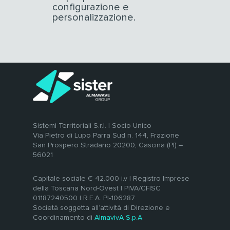
configurazione e
personalizzazione.
Sistemi Territoriali S.r.l. | Socio Unico
Via Pietro di Lupo Parra Sud n. 144, Frazione
San Prospero Stradario 20200, Cascina (PI) –
56021
Capitale sociale € 42.000 i.v | Registro Imprese
della Toscana Nord-Ovest | PIVA/CFISC
01187240500 | R.E.A. PI-106287
Società soggetta all’attività di Direzione e
Coordinamento di
AlmavivA S.p.A.