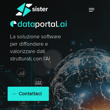
Skip
Menu
to
main
Close
content
Menu
La soluzione software
per diffondere e
valorizzare dati
strutturati con l’AI
Contattaci