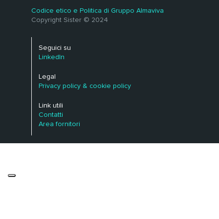
Codice etico e Politica di Gruppo Almaviva
Copyright Sister © 2024
Seguici su
LinkedIn
Legal
Privacy policy & cookie policy
Link utili
Contatti
Area fornitori
Le tue preferenze relative alla privacy
Informativa sulla raccolta